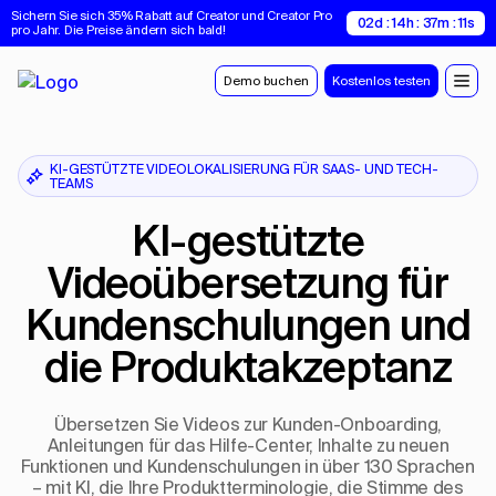
Sichern Sie sich 35% Rabatt auf Creator und Creator Pro 
02d : 14h : 37m : 10s
pro Jahr. Die Preise ändern sich bald!
Demo buchen
Kostenlos testen
KI-GESTÜTZTE VIDEOLOKALISIERUNG FÜR SAAS- UND TECH-
TEAMS
KI-gestützte
Videoübersetzung für
Kundenschulungen und
die Produktakzeptanz
Übersetzen Sie Videos zur Kunden-Onboarding,
Anleitungen für das Hilfe-Center, Inhalte zu neuen
Funktionen und Kundenschulungen in über 130 Sprachen
– mit KI, die Ihre Produktterminologie, die Stimme des