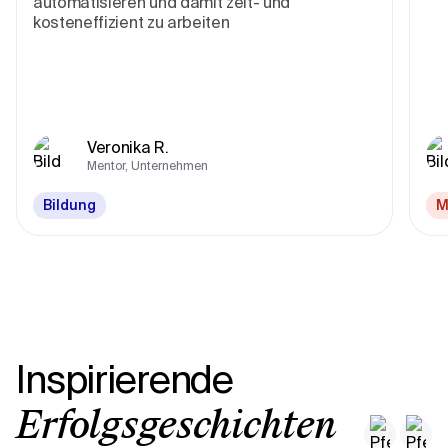
automatisieren und damit zeit- und
kosteneffizient zu arbeiten
Veronika R.
Mentor, Unternehmen
Bildung
M
Inspirierende
Erfolgsgeschichten