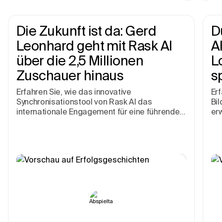
Die Zukunft ist da: Gerd
D
Leonhard geht mit Rask AI
A
über die 2,5 Millionen
L
Zuschauer hinaus
s
Erfahren Sie, wie das innovative
Erf
Synchronisationstool von Rask AI das
Bil
internationale Engagement für eine führende
erw
Zukunftsagentur gesteigert hat.
un
Bar
Un