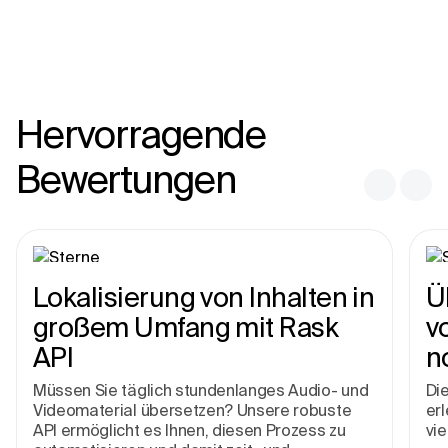
Hervorragende
Bewertungen
Lokalisierung von Inhalten in
Ü
großem Umfang mit Rask
v
API
n
Müssen Sie täglich stundenlanges Audio- und
Die
Videomaterial übersetzen? Unsere robuste
erl
API ermöglicht es Ihnen, diesen Prozess zu
vie