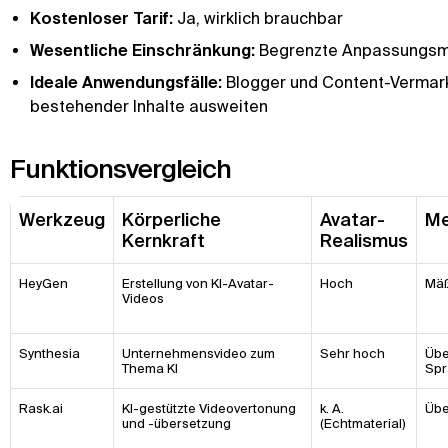
Kostenloser Tarif:
Ja, wirklich brauchbar
Wesentliche Einschränkung:
Begrenzte Anpassungsmög
Ideale Anwendungsfälle:
Blogger und Content-Vermarkt
bestehender Inhalte ausweiten
Funktionsvergleich
Werkzeug
Körperliche
Avatar-
Me
Kernkraft
Realismus
HeyGen
Erstellung von KI-Avatar-
Hoch
Mä
Videos
Synthesia
Unternehmensvideo zum
Sehr hoch
Übe
Thema KI
Sp
Rask.ai
KI-gestützte Videovertonung
k. A.
Übe
und -übersetzung
(Echtmaterial)