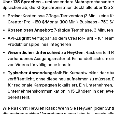
Über 135 Sprachen
– umfassendere Mehrsprachenunterst
Sprachen ab; die KI-Synchronisation deckt alle über 135 
Preise:
Kostenlose 7-Tage-Testversion (3 Min., keine Kr
Creator Pro ~150 $/Monat (100 Min.), Business ~750 $/M
Kostenloses Angebot:
7-tägige Testphase, 3 Minuten i
API-Zugriff:
Verfügbar ab dem Creator-Tarif – für Tea
Produktionspipelines integrieren
Wesentlicher Unterschied zu HeyGen:
Rask erstellt 
vorhandenes Ausgangsmaterial. Es handelt sich um ein L
von Videos für völlig neue Inhalte.
Typischer Anwendungsfall:
Ein Kursentwickler, der s
veröffentlicht, ohne diese neu aufnehmen zu müssen
für regionale Kampagnen lokalisiert. Ein Unternehme
Unternehmenskommunikation in 15 Ländern in der jewe
bereitstellt.
Wie Rask mit HeyGen Rask : Wenn Sie HeyGen (oder Synthe
die mehrsprachige Verbreitung dieser Inhalte – sowie alle