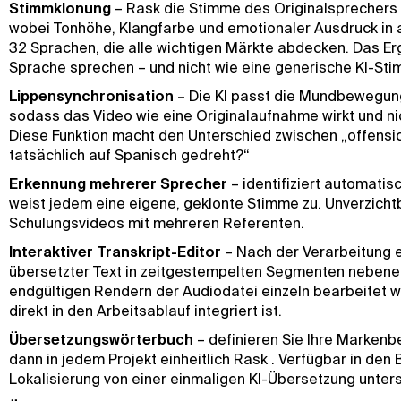
Stimmklonung
– Rask die Stimme des Originalsprechers u
wobei Tonhöhe, Klangfarbe und emotionaler Ausdruck in a
32 Sprachen, die alle wichtigen Märkte abdecken. Das Erg
Sprache sprechen – und nicht wie eine generische KI-Sti
Lippensynchronisation –
Die KI passt die Mundbewegung
sodass das Video wie eine Originalaufnahme wirkt und nic
Diese Funktion macht den Unterschied zwischen „offensi
tatsächlich auf Spanisch gedreht?“
Erkennung mehrerer Sprecher
– identifiziert automati
weist jedem eine eigene, geklonte Stimme zu. Unverzicht
Schulungsvideos mit mehreren Referenten.
Interaktiver Transkript-Editor
– Nach der Verarbeitung er
übersetzter Text in zeitgestempelten Segmenten neben
endgültigen Rendern der Audiodatei einzeln bearbeitet w
direkt in den Arbeitsablauf integriert ist.
Übersetzungswörterbuch
– definieren Sie Ihre Markenb
dann in jedem Projekt einheitlich Rask . Verfügbar in den 
Lokalisierung von einer einmaligen KI-Übersetzung unter