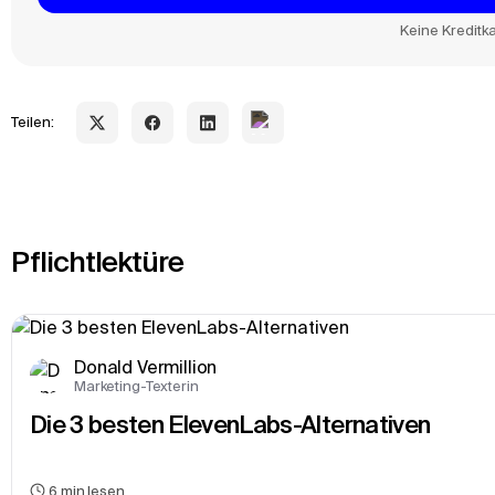
Keine Kreditka
Teilen:
Pflichtlektüre
Donald Vermillion
Marketing-Texterin
Die 3 besten ElevenLabs-Alternativen
6
min lesen