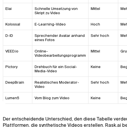
Elai
Schnelle Umsetzung von
Mittel
Meh
Skript zu Video
Kolossal
E-Learning-Video
Hoch
Meh
D-ID
Sprechender Avatar anhand
Sehr hoch
Meh
eines Fotos
VEED.io
Online-
Mittel
Gru
Videobearbeitungsprogramm
Pictory
Drehbuch für ein Social-
Keine
Beg
Media-Video
DeepBrain
Realistisches Moderator-
Sehr hoch
Meh
Video
Lumen5
Vom Blog zum Video
Keine
Beg
Der entscheidende Unterschied, den diese Tabelle verdeut
Plattformen, die synthetische Videos erstellen. Rask.ai 