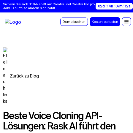
Sichern Sie sich 35% Rabatt auf Creator und Creator Pro pro 
02d : 14h : 37m : 11s
Jahr. Die Preise ändern sich bald!
Demo buchen
Kostenlos testen
Zurück zu Blog
Beste Voice Cloning API-
Lösungen: Rask AI führt den