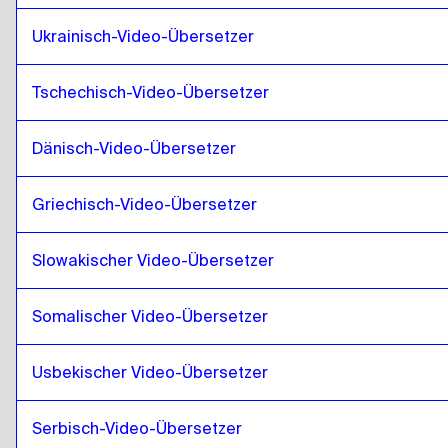
Punjabi
zu
Spanisch
Spanisch
zu
Punjabi
Ukrainisch-Video-Übersetzer
Punjabi
zu
Sri Lanka Singhalesisch / Tamilisch
Tschechisch-Video-Übersetzer
Sri Lanka Singhalesisch / Tamilisch
zu
Punjabi
Punjabi
zu
Hongkong Chinesisch
Dänisch-Video-Übersetzer
Hongkong Chinesisch
zu
Punjabi
Griechisch-Video-Übersetzer
Punjabi
zu
Türkisch
Türkisch
zu
Punjabi
Slowakischer Video-Übersetzer
Punjabi
zu
Ukrainisch
Ukrainisch
zu
Punjabi
Somalischer Video-Übersetzer
Punjabi
zu
Tschechisch
Tschechisch
zu
Punjabi
Usbekischer Video-Übersetzer
Punjabi
zu
Dänisch
Dänisch
zu
Punjabi
Serbisch-Video-Übersetzer