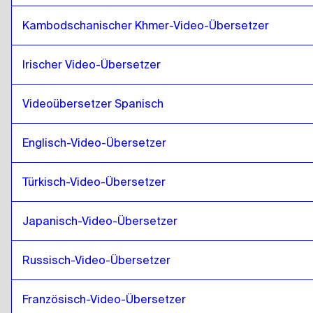
Punjabi
zu
Deutsch
Kambodschanischer Khmer-Video-Übersetzer
Deutsch
zu
Punjabi
Punjabi
zu
Griechisch
Irischer Video-Übersetzer
Griechisch
zu
Punjabi
Punjabi
Videoübersetzer Spanisch
zu
Slowakisch
Slowakisch
zu
Punjabi
Englisch-Video-Übersetzer
Punjabi
zu
Japanisch
Japanisch
zu
Punjabi
Türkisch-Video-Übersetzer
Punjabi
zu
Hebräisch
Hebräisch
zu
Punjabi
Japanisch-Video-Übersetzer
Punjabi
zu
Somali
Somali
zu
Punjabi
Russisch-Video-Übersetzer
Punjabi
zu
Katarisches Arabisch
Französisch-Video-Übersetzer
Katarisches Arabisch
zu
Punjabi