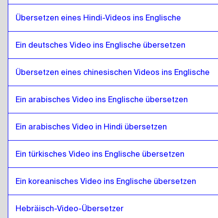
Brasilianisches Portugiesisch
zu
Punjabi
Übersetzen eines Hindi-Videos ins Englische
Punjabi
zu
Britisches Englisch
Britisches Englisch
zu
Punjabi
Ein deutsches Video ins Englische übersetzen
Punjabi
zu
Bulgarisch
Bulgarisch
zu
Punjabi
Übersetzen eines chinesischen Videos ins Englische
Punjabi
zu
Bosnisch
Bosnisch
zu
Punjabi
Ein arabisches Video ins Englische übersetzen
Punjabi
zu
Birmanisch
Birmanisch
Ein arabisches Video in Hindi übersetzen
zu
Punjabi
Punjabi
zu
Chilenisches Spanisch
Ein türkisches Video ins Englische übersetzen
Chilenisches Spanisch
zu
Punjabi
Punjabi
zu
Chinesisch
Ein koreanisches Video ins Englische übersetzen
Chinesisch
zu
Punjabi
Hebräisch-Video-Übersetzer
Punjabi
zu
Kolumbianisches Spanisch