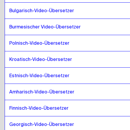
Filipino Englisch / Filipino
zu
Punjabi
Bulgarisch-Video-Übersetzer
Punjabi
zu
Finnisch
Finnisch
zu
Punjabi
Burmesischer Video-Übersetzer
Punjabi
zu
Französisch
Französisch
zu
Punjabi
Polnisch-Video-Übersetzer
Punjabi
zu
Georgisch
Kroatisch-Video-Übersetzer
Georgisch
zu
Punjabi
Punjabi
zu
Italienisch
Estnisch-Video-Übersetzer
Italienisch
zu
Punjabi
Punjabi
zu
Ungarisch
Amharisch-Video-Übersetzer
Ungarisch
zu
Punjabi
Finnisch-Video-Übersetzer
Punjabi
zu
Isländisch
Isländisch
zu
Punjabi
Georgisch-Video-Übersetzer
Punjabi
zu
Hindi