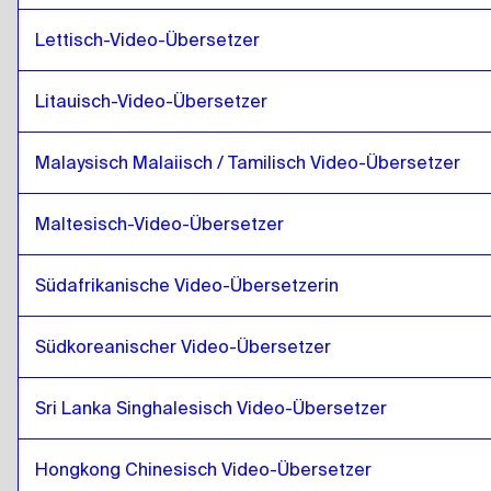
Punjabi
zu
Laos
Laos
zu
Punjabi
Lettisch-Video-Übersetzer
Punjabi
zu
Lettisch
Litauisch-Video-Übersetzer
Lettisch
zu
Punjabi
Punjabi
zu
Litauisch
Malaysisch Malaiisch / Tamilisch Video-Übersetzer
Litauisch
zu
Punjabi
Punjabi
zu
Malaysisch Malaiisch / Tamilisch
Maltesisch-Video-Übersetzer
Malaysisch Malaiisch / Tamilisch
zu
Punjabi
Südafrikanische Video-Übersetzerin
Punjabi
zu
Maltesisch
Maltesisch
zu
Punjabi
Südkoreanischer Video-Übersetzer
Punjabi
zu
Südafrikanisch
Südafrikanisch
zu
Punjabi
Sri Lanka Singhalesisch Video-Übersetzer
Punjabi
zu
Südkoreanisch
Südkoreanisch
zu
Punjabi
Hongkong Chinesisch Video-Übersetzer