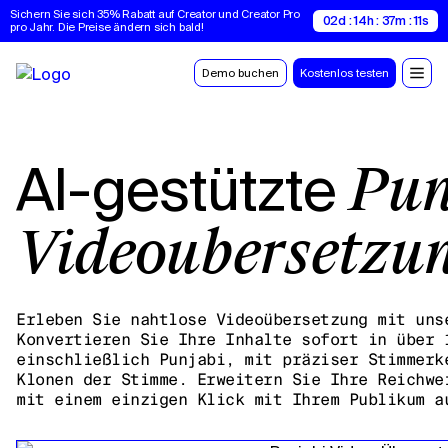
Sichern Sie sich 35% Rabatt auf Creator und Creator Pro 
02d : 14h : 37m : 10s
pro Jahr. Die Preise ändern sich bald!
Demo buchen
Kostenlos testen
AI-gestützte
Pun
Videoübersetzu
Erleben Sie nahtlose Videoübersetzung mit uns
Konvertieren Sie Ihre Inhalte sofort in über 
einschließlich Punjabi, mit präziser Stimmerk
Klonen der Stimme. Erweitern Sie Ihre Reichwe
mit einem einzigen Klick mit Ihrem Publikum a