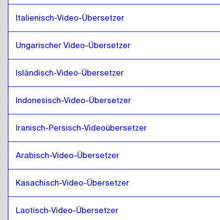
Hindi
zu
Punjabi
Italienisch-Video-Übersetzer
Punjabi
zu
Indonesisch Javanisch / Sundanisch
Indonesisch Javanisch / Sundanisch
zu
Punjabi
Ungarischer Video-Übersetzer
Punjabi
zu
Iranisch Persisch
Isländisch-Video-Übersetzer
Iranisch Persisch
zu
Punjabi
Punjabi
zu
Irakisches Arabisch
Indonesisch-Video-Übersetzer
Irakisches Arabisch
zu
Punjabi
Punjabi
zu
Portugiesisch
Iranisch-Persisch-Videoübersetzer
Portugiesisch
zu
Punjabi
Arabisch-Video-Übersetzer
Punjabi
zu
Kasachstan
Kasachstan
zu
Punjabi
Kasachisch-Video-Übersetzer
Punjabi
zu
Kenianisches Englisch / Swahili
Kenianisches Englisch / Swahili
zu
Punjabi
Laotisch-Video-Übersetzer