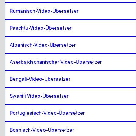
Kolumbianisches Spanisch
zu
Punjabi
Rumänisch-Video-Übersetzer
Punjabi
zu
Polnisch
Polnisch
zu
Punjabi
Paschtu-Video-Übersetzer
Punjabi
zu
Kroatisch
Kroatisch
zu
Punjabi
Albanisch-Video-Übersetzer
Punjabi
zu
Kubanisches Spanisch
Kubanisches Spanisch
zu
Punjabi
Aserbaidschanischer Video-Übersetzer
Punjabi
zu
Ecuadoreanisches Spanisch
Bengali-Video-Übersetzer
Ecuadoreanisches Spanisch
zu
Punjabi
Punjabi
zu
Estnisch
Swahili Video-Übersetzer
Estnisch
zu
Punjabi
Portugiesisch-Video-Übersetzer
Punjabi
zu
Äthiopisch Amharisch
Äthiopisch Amharisch
zu
Punjabi
Bosnisch-Video-Übersetzer
Punjabi
zu
Filipino Englisch / Filipino