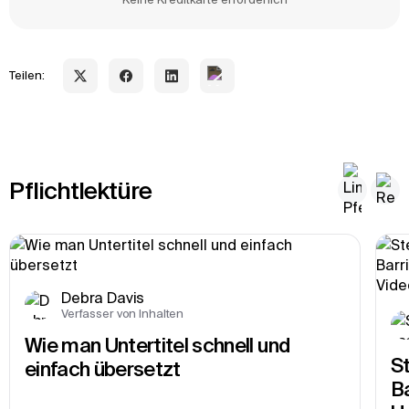
Teilen:
Pflichtlektüre
Debra Davis
Verfasser von Inhalten
Wie man Untertitel schnell und 
St
einfach übersetzt
Ba