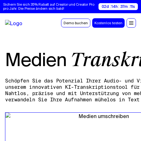
Sichern Sie sich 35% Rabatt auf Creator und Creator Pro 
02d : 14h : 37m : 11s
pro Jahr. Die Preise ändern sich bald!
Demo buchen
Kostenlos testen
Medien
Transkr
Schöpfen Sie das Potenzial Ihrer Audio- und V
unserem innovativen KI-Transkriptionstool für
Nahtlos, präzise und mit Unterstützung von me
verwandeln Sie Ihre Aufnahmen mühelos in Text