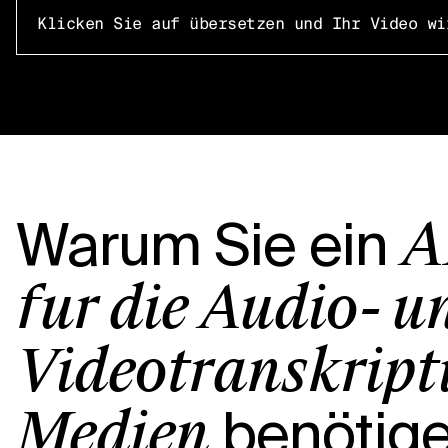
Klicken Sie auf übersetzen und Ihr Video wi
Warum Sie ein
A
für die Audio- u
Videotranskript
benötig
Medien