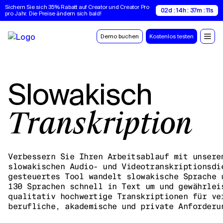
Sichern Sie sich 35% Rabatt auf Creator und Creator Pro 
02d : 14h : 37m : 10s
pro Jahr. Die Preise ändern sich bald!
Demo buchen
Kostenlos testen
Slowakisch
Transkription
Verbessern Sie Ihren Arbeitsablauf mit unsere
slowakischen Audio- und Videotranskriptionsdi
gesteuertes Tool wandelt slowakische Sprache 
130 Sprachen schnell in Text um und gewährlei
qualitativ hochwertige Transkriptionen für ve
berufliche, akademische und private Anforderu