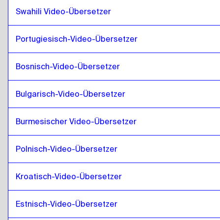
Isländisch
zu
Estnisch
Swahili Video-Übersetzer
Estnisch
zu
Isländisch
Portugiesisch-Video-Übersetzer
Isländisch
zu
Äthiopisch Amharisch
Äthiopisch Amharisch
zu
Isländisch
Bosnisch-Video-Übersetzer
Isländisch
zu
Filipino Englisch / Filipino
Filipino Englisch / Filipino
zu
Isländisch
Bulgarisch-Video-Übersetzer
Isländisch
zu
Finnisch
Finnisch
zu
Isländisch
Burmesischer Video-Übersetzer
Isländisch
zu
Französisch
Französisch
zu
Isländisch
Polnisch-Video-Übersetzer
Isländisch
zu
Georgisch
Kroatisch-Video-Übersetzer
Georgisch
zu
Isländisch
Isländisch
zu
Italienisch
Estnisch-Video-Übersetzer
Italienisch
zu
Isländisch