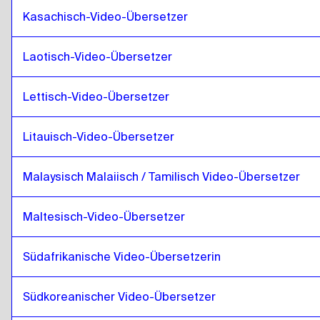
Kasachisch-Video-Übersetzer
Isländisch
zu
Kenianisches Englisch / Swahili
Kenianisches Englisch / Swahili
zu
Isländisch
Laotisch-Video-Übersetzer
Isländisch
zu
Laos
Laos
zu
Isländisch
Lettisch-Video-Übersetzer
Isländisch
zu
Lettisch
Lettisch
zu
Isländisch
Litauisch-Video-Übersetzer
Isländisch
zu
Litauisch
Malaysisch Malaiisch / Tamilisch Video-Übersetzer
Litauisch
zu
Isländisch
Isländisch
zu
Malaysisch Malaiisch / Tamilisch
Maltesisch-Video-Übersetzer
Malaysisch Malaiisch / Tamilisch
zu
Isländisch
Isländisch
zu
Maltesisch
Südafrikanische Video-Übersetzerin
Maltesisch
zu
Isländisch
Südkoreanischer Video-Übersetzer
Isländisch
zu
Südafrikanisch
Südafrikanisch
zu
Isländisch