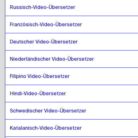
Somali
zu
Isländisch
Russisch-Video-Übersetzer
Isländisch
zu
Katarisches Arabisch
Katarisches Arabisch
zu
Isländisch
Französisch-Video-Übersetzer
Isländisch
zu
Saudi Arabisch
Deutscher Video-Übersetzer
Saudi Arabisch
zu
Isländisch
Isländisch
zu
Usbekisch
Niederländischer Video-Übersetzer
Usbekisch
zu
Isländisch
Isländisch
zu
Argentinisches Spanisch
Filipino Video-Übersetzer
Argentinisches Spanisch
zu
Isländisch
Hindi-Video-Übersetzer
Isländisch
zu
Serbisch
Serbisch
zu
Isländisch
Schwedischer Video-Übersetzer
Isländisch
zu
Kanadisches Englisch / Französisch
Kanadisches Englisch / Französisch
zu
Isländisch
Katalanisch-Video-Übersetzer
Isländisch
zu
Kambodschanisch Khmer