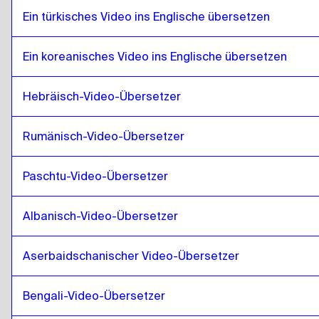
Isländisch
zu
Chilenisches Spanisch
Ein türkisches Video ins Englische übersetzen
Chilenisches Spanisch
zu
Isländisch
Isländisch
zu
Chinesisch
Ein koreanisches Video ins Englische übersetzen
Chinesisch
zu
Isländisch
Hebräisch-Video-Übersetzer
Isländisch
zu
Kolumbianisches Spanisch
Kolumbianisches Spanisch
zu
Isländisch
Rumänisch-Video-Übersetzer
Isländisch
zu
Polnisch
Polnisch
zu
Isländisch
Paschtu-Video-Übersetzer
Isländisch
zu
Kroatisch
Kroatisch
zu
Isländisch
Albanisch-Video-Übersetzer
Isländisch
zu
Kubanisches Spanisch
Kubanisches Spanisch
zu
Isländisch
Aserbaidschanischer Video-Übersetzer
Isländisch
zu
Ecuadoreanisches Spanisch
Bengali-Video-Übersetzer
Ecuadoreanisches Spanisch
zu
Isländisch