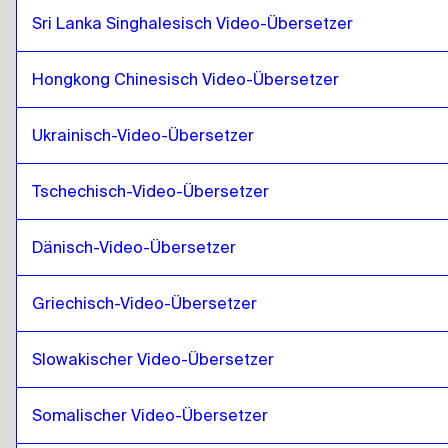
Sri Lanka Singhalesisch Video-Übersetzer
Isländisch
zu
Südkoreanisch
Südkoreanisch
zu
Isländisch
Hongkong Chinesisch Video-Übersetzer
Isländisch
zu
Spanisch
Spanisch
zu
Isländisch
Ukrainisch-Video-Übersetzer
Isländisch
zu
Sri Lanka Singhalesisch / Tamilisch
Sri Lanka Singhalesisch / Tamilisch
zu
Isländisch
Tschechisch-Video-Übersetzer
Isländisch
zu
Hongkong Chinesisch
Dänisch-Video-Übersetzer
Hongkong Chinesisch
zu
Isländisch
Isländisch
zu
Türkisch
Griechisch-Video-Übersetzer
Türkisch
zu
Isländisch
Slowakischer Video-Übersetzer
Isländisch
zu
Ukrainisch
Ukrainisch
zu
Isländisch
Somalischer Video-Übersetzer
Isländisch
zu
Tschechisch