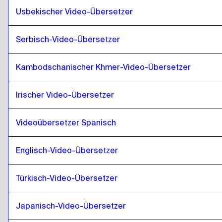
Tschechisch
zu
Isländisch
Usbekischer Video-Übersetzer
Isländisch
zu
Dänisch
Dänisch
zu
Isländisch
Serbisch-Video-Übersetzer
Isländisch
zu
Deutsch
Deutsch
zu
Isländisch
Kambodschanischer Khmer-Video-Übersetzer
Isländisch
zu
Griechisch
Irischer Video-Übersetzer
Griechisch
zu
Isländisch
Isländisch
zu
Slowakisch
Videoübersetzer Spanisch
Slowakisch
zu
Isländisch
Isländisch
Englisch-Video-Übersetzer
zu
Japanisch
Japanisch
zu
Isländisch
Türkisch-Video-Übersetzer
Isländisch
zu
Hebräisch
Hebräisch
zu
Isländisch
Japanisch-Video-Übersetzer
Isländisch
zu
Somali