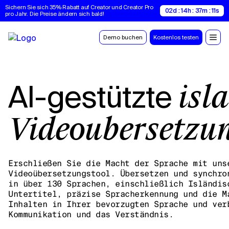
Sichern Sie sich 35% Rabatt auf Creator und Creator Pro 
02d : 14h : 37m : 10s
pro Jahr. Die Preise ändern sich bald!
Demo buchen
Kostenlos testen
AI-gestützte
isl
Videoübersetzu
Erschließen Sie die Macht der Sprache mit uns
Videoübersetzungstool. Übersetzen und synchro
in über 130 Sprachen, einschließlich Isländis
Untertitel, präzise Spracherkennung und die M
Inhalten in Ihrer bevorzugten Sprache und ver
Kommunikation und das Verständnis.