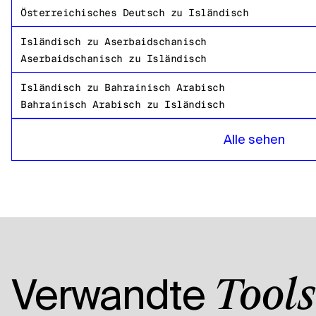
Österreichisches Deutsch
zu
Isländisch
Isländisch
zu
Aserbaidschanisch
Aserbaidschanisch
zu
Isländisch
Isländisch
zu
Bahrainisch Arabisch
Bahrainisch Arabisch
zu
Isländisch
Isländisch
zu
Bangladeshi Bengalisch
Alle sehen
Bangladeshi Bengalisch
zu
Isländisch
Isländisch
zu
Russisch
Russisch
zu
Isländisch
Isländisch
zu
Tansania
Tansania
zu
Isländisch
Isländisch
zu
Amerikanisches Englisch
Verwandte
Tools
Amerikanisches Englisch
zu
Isländisch