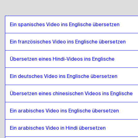
Isländisch
zu
Ägyptisches Arabisch
Ägyptisches Arabisch
zu
Isländisch
Isländisch
zu
Bolivianisches Spanisch
Ein spanisches Video ins Englische übersetzen
Bolivianisches Spanisch
zu
Isländisch
Isländisch
zu
Brasilianisches Portugiesisch
Ein französisches Video ins Englische übersetzen
Brasilianisches Portugiesisch
zu
Isländisch
Übersetzen eines Hindi-Videos ins Englische
Isländisch
zu
Britisches Englisch
Britisches Englisch
zu
Isländisch
Ein deutsches Video ins Englische übersetzen
Isländisch
zu
Bulgarisch
Bulgarisch
zu
Isländisch
Übersetzen eines chinesischen Videos ins Englische
Isländisch
zu
Bosnisch
Bosnisch
zu
Isländisch
Ein arabisches Video ins Englische übersetzen
Isländisch
zu
Birmanisch
Birmanisch
Ein arabisches Video in Hindi übersetzen
zu
Isländisch