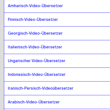
Isländisch
zu
Ungarisch
Amharisch-Video-Übersetzer
Ungarisch
zu
Isländisch
Finnisch-Video-Übersetzer
Isländisch
zu
Hindi
Hindi
zu
Isländisch
Georgisch-Video-Übersetzer
Isländisch
zu
Indonesisch Javanisch / Sundanisch
Indonesisch Javanisch / Sundanisch
zu
Isländisch
Italienisch-Video-Übersetzer
Isländisch
zu
Iranisch Persisch
Iranisch Persisch
zu
Isländisch
Ungarischer Video-Übersetzer
Isländisch
zu
Irakisches Arabisch
Indonesisch-Video-Übersetzer
Irakisches Arabisch
zu
Isländisch
Isländisch
zu
Portugiesisch
Iranisch-Persisch-Videoübersetzer
Portugiesisch
zu
Isländisch
Isländisch
zu
Kasachstan
Arabisch-Video-Übersetzer
Kasachstan
zu
Isländisch