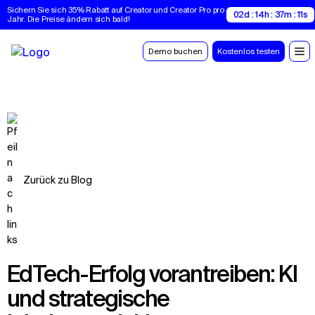
Sichern Sie sich 35% Rabatt auf Creator und Creator Pro pro 
02d : 14h : 37m : 10s
Jahr. Die Preise ändern sich bald!
Demo buchen
Kostenlos testen
Zurück zu Blog
EdTech-Erfolg vorantreiben: KI
und strategische