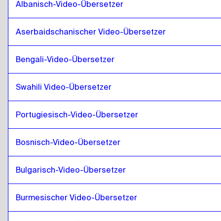
Albanisch-Video-Übersetzer
Mongolei
zu
Kubanisches Spanisch
Kubanisches Spanisch
zu
Mongolei
Aserbaidschanischer Video-Übersetzer
Mongolei
zu
Ecuadoreanisches Spanisch
Bengali-Video-Übersetzer
Ecuadoreanisches Spanisch
zu
Mongolei
Mongolei
zu
Estnisch
Swahili Video-Übersetzer
Estnisch
zu
Mongolei
Portugiesisch-Video-Übersetzer
Mongolei
zu
Äthiopisch Amharisch
Äthiopisch Amharisch
zu
Mongolei
Bosnisch-Video-Übersetzer
Mongolei
zu
Filipino Englisch / Filipino
Filipino Englisch / Filipino
zu
Mongolei
Bulgarisch-Video-Übersetzer
Mongolei
zu
Finnisch
Finnisch
zu
Mongolei
Burmesischer Video-Übersetzer
Mongolei
zu
Französisch