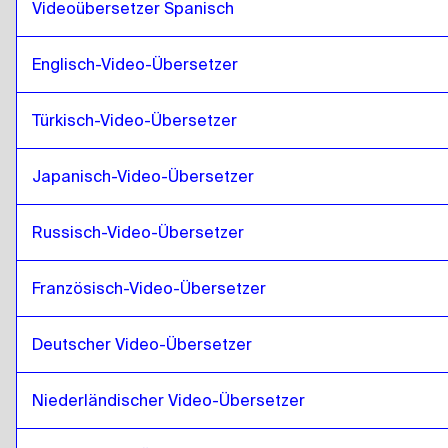
Mongolei
Videoübersetzer Spanisch
zu
Slowakisch
Slowakisch
zu
Mongolei
Englisch-Video-Übersetzer
Mongolei
zu
Japanisch
Japanisch
zu
Mongolei
Türkisch-Video-Übersetzer
Mongolei
zu
Hebräisch
Hebräisch
zu
Mongolei
Japanisch-Video-Übersetzer
Mongolei
zu
Somali
Somali
zu
Mongolei
Russisch-Video-Übersetzer
Mongolei
zu
Katarisches Arabisch
Französisch-Video-Übersetzer
Katarisches Arabisch
zu
Mongolei
Mongolei
zu
Saudi Arabisch
Deutscher Video-Übersetzer
Saudi Arabisch
zu
Mongolei
Mongolei
zu
Usbekisch
Niederländischer Video-Übersetzer
Usbekisch
zu
Mongolei