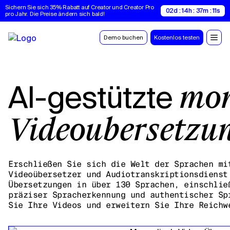
Sichern Sie sich 35% Rabatt auf Creator und Creator Pro 
02d : 14h : 37m : 10s
pro Jahr. Die Preise ändern sich bald!
Demo buchen
Kostenlos testen
AI-gestützte
mon
Videoübersetzu
Erschließen Sie sich die Welt der Sprachen mi
Videoübersetzer und Audiotranskriptionsdienst
Übersetzungen in über 130 Sprachen, einschlie
präziser Spracherkennung und authentischer Sp
Sie Ihre Videos und erweitern Sie Ihre Reichw