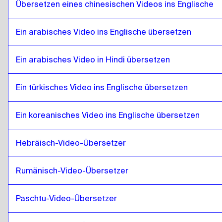
Übersetzen eines chinesischen Videos ins Englische
Mongolei
zu
Bosnisch
Bosnisch
zu
Mongolei
Ein arabisches Video ins Englische übersetzen
Mongolei
zu
Birmanisch
Birmanisch
Ein arabisches Video in Hindi übersetzen
zu
Mongolei
Mongolei
zu
Chilenisches Spanisch
Ein türkisches Video ins Englische übersetzen
Chilenisches Spanisch
zu
Mongolei
Mongolei
zu
Chinesisch
Ein koreanisches Video ins Englische übersetzen
Chinesisch
zu
Mongolei
Hebräisch-Video-Übersetzer
Mongolei
zu
Kolumbianisches Spanisch
Kolumbianisches Spanisch
zu
Mongolei
Rumänisch-Video-Übersetzer
Mongolei
zu
Polnisch
Polnisch
zu
Mongolei
Paschtu-Video-Übersetzer
Mongolei
zu
Kroatisch
Kroatisch
zu
Mongolei