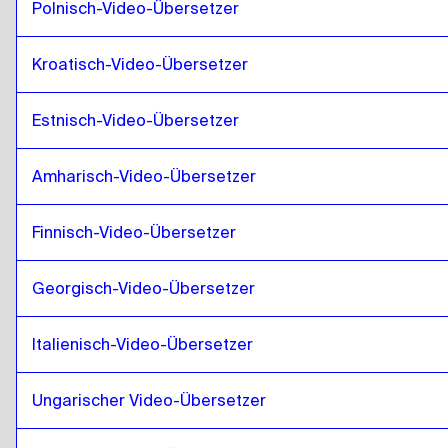
Französisch
zu
Mongolei
Polnisch-Video-Übersetzer
Mongolei
zu
Georgisch
Kroatisch-Video-Übersetzer
Georgisch
zu
Mongolei
Mongolei
zu
Italienisch
Estnisch-Video-Übersetzer
Italienisch
zu
Mongolei
Mongolei
zu
Ungarisch
Amharisch-Video-Übersetzer
Ungarisch
zu
Mongolei
Finnisch-Video-Übersetzer
Mongolei
zu
Isländisch
Isländisch
zu
Mongolei
Georgisch-Video-Übersetzer
Mongolei
zu
Hindi
Hindi
zu
Mongolei
Italienisch-Video-Übersetzer
Mongolei
zu
Indonesisch Javanisch / Sundanisch
Indonesisch Javanisch / Sundanisch
zu
Mongolei
Ungarischer Video-Übersetzer
Mongolei
zu
Iranisch Persisch