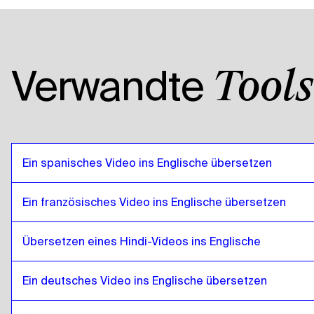
Mongolei
zu
Tansania
Tansania
zu
Mongolei
Mongolei
zu
Amerikanisches Englisch
Verwandte
Tools
Amerikanisches Englisch
zu
Mongolei
Mongolei
zu
Ägyptisches Arabisch
Ägyptisches Arabisch
zu
Mongolei
Mongolei
zu
Bolivianisches Spanisch
Ein spanisches Video ins Englische übersetzen
Bolivianisches Spanisch
zu
Mongolei
Mongolei
zu
Brasilianisches Portugiesisch
Ein französisches Video ins Englische übersetzen
Brasilianisches Portugiesisch
zu
Mongolei
Übersetzen eines Hindi-Videos ins Englische
Mongolei
zu
Britisches Englisch
Britisches Englisch
zu
Mongolei
Ein deutsches Video ins Englische übersetzen
Mongolei
zu
Bulgarisch
Bulgarisch
zu
Mongolei