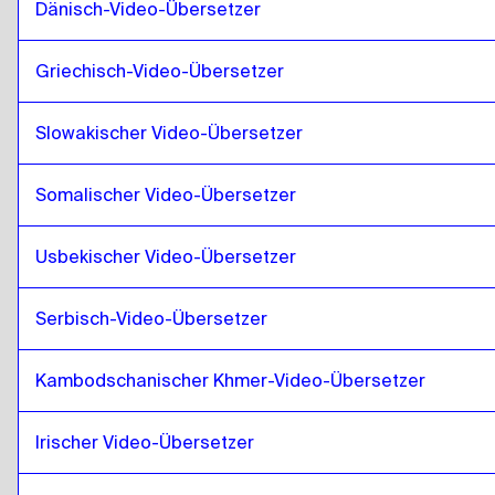
Mongolei
zu
Hongkong Chinesisch
Dänisch-Video-Übersetzer
Hongkong Chinesisch
zu
Mongolei
Griechisch-Video-Übersetzer
Mongolei
zu
Türkisch
Türkisch
zu
Mongolei
Slowakischer Video-Übersetzer
Mongolei
zu
Ukrainisch
Ukrainisch
zu
Mongolei
Somalischer Video-Übersetzer
Mongolei
zu
Tschechisch
Tschechisch
zu
Mongolei
Usbekischer Video-Übersetzer
Mongolei
zu
Dänisch
Dänisch
zu
Mongolei
Serbisch-Video-Übersetzer
Mongolei
zu
Deutsch
Kambodschanischer Khmer-Video-Übersetzer
Deutsch
zu
Mongolei
Mongolei
zu
Griechisch
Irischer Video-Übersetzer
Griechisch
zu
Mongolei