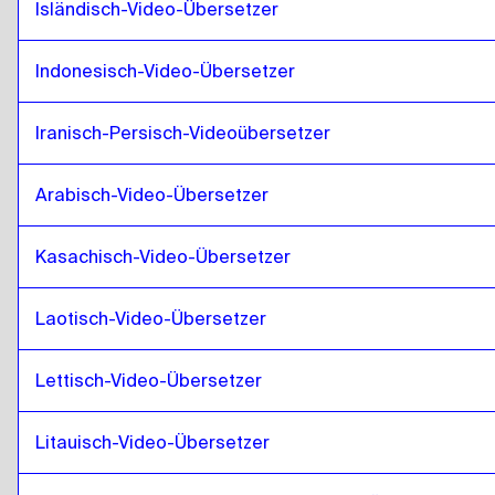
Isländisch-Video-Übersetzer
Iranisch Persisch
zu
Mongolei
Mongolei
zu
Irakisches Arabisch
Indonesisch-Video-Übersetzer
Irakisches Arabisch
zu
Mongolei
Mongolei
zu
Portugiesisch
Iranisch-Persisch-Videoübersetzer
Portugiesisch
zu
Mongolei
Arabisch-Video-Übersetzer
Mongolei
zu
Kasachstan
Kasachstan
zu
Mongolei
Kasachisch-Video-Übersetzer
Mongolei
zu
Kenianisches Englisch / Swahili
Kenianisches Englisch / Swahili
zu
Mongolei
Laotisch-Video-Übersetzer
Mongolei
zu
Laos
Laos
zu
Mongolei
Lettisch-Video-Übersetzer
Mongolei
zu
Lettisch
Litauisch-Video-Übersetzer
Lettisch
zu
Mongolei
Mongolei
zu
Litauisch