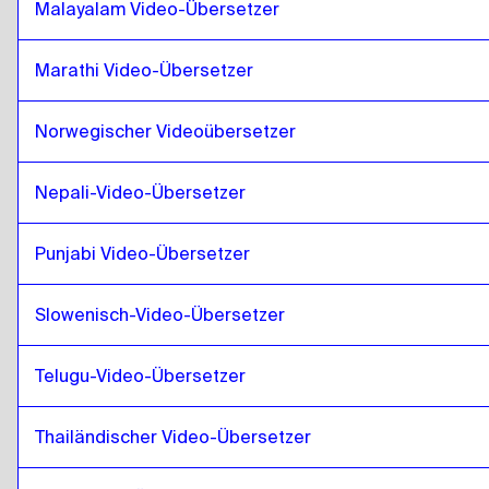
Malayalam Video-Übersetzer
Mongolei
zu
Venezolanisches Spanisch
Venezolanisches Spanisch
zu
Mongolei
Marathi Video-Übersetzer
Mongolei
zu
Belgisch Niederländisch / Französisch
Belgisch Niederländisch / Französisch
zu
Mongolei
Norwegischer Videoübersetzer
Mongolei
zu
Costa Ricanisches Spanisch
Costa Ricanisches Spanisch
Nepali-Video-Übersetzer
zu
Mongolei
Punjabi Video-Übersetzer
Slowenisch-Video-Übersetzer
Telugu-Video-Übersetzer
Thailändischer Video-Übersetzer