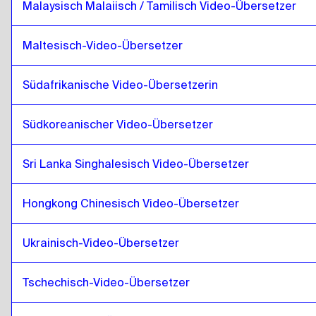
Malaysisch Malaiisch / Tamilisch Video-Übersetzer
Litauisch
zu
Mongolei
Mongolei
zu
Malaysisch Malaiisch / Tamilisch
Maltesisch-Video-Übersetzer
Malaysisch Malaiisch / Tamilisch
zu
Mongolei
Südafrikanische Video-Übersetzerin
Mongolei
zu
Maltesisch
Maltesisch
zu
Mongolei
Südkoreanischer Video-Übersetzer
Mongolei
zu
Südafrikanisch
Südafrikanisch
zu
Mongolei
Sri Lanka Singhalesisch Video-Übersetzer
Mongolei
zu
Südkoreanisch
Südkoreanisch
zu
Mongolei
Hongkong Chinesisch Video-Übersetzer
Mongolei
zu
Spanisch
Spanisch
zu
Mongolei
Ukrainisch-Video-Übersetzer
Mongolei
zu
Sri Lanka Singhalesisch / Tamilisch
Tschechisch-Video-Übersetzer
Sri Lanka Singhalesisch / Tamilisch
zu
Mongolei