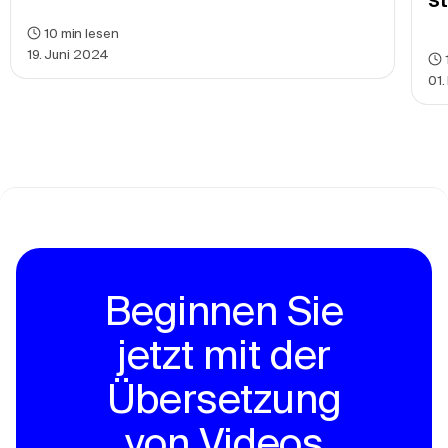
10
min lesen
19. Juni 2024
01.
Beginnen Sie
jetzt mit der
Übersetzung
von Videos