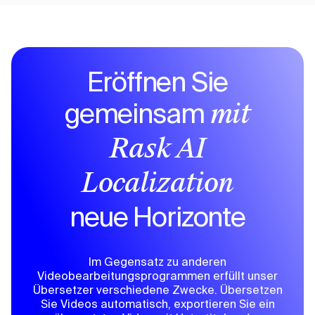
Eröffnen Sie
gemeinsam
mit
Rask AI
Localization
neue Horizonte
Im Gegensatz zu anderen
Videobearbeitungsprogrammen erfüllt unser
Übersetzer verschiedene Zwecke. Übersetzen
Sie Videos automatisch, exportieren Sie ein