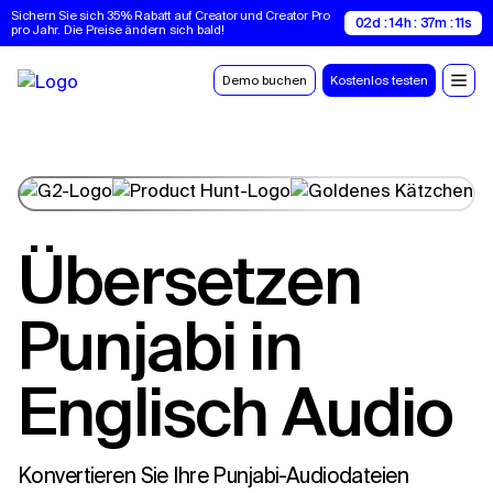
Sichern Sie sich 35% Rabatt auf Creator und Creator Pro 
02d : 14h : 37m : 11s
pro Jahr. Die Preise ändern sich bald!
Demo buchen
Kostenlos testen
Übersetzen
Punjabi in
Englisch Audio
Konvertieren Sie Ihre Punjabi-Audiodateien