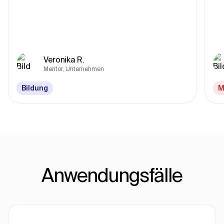
Veronika R.
Mentor, Unternehmen
Bildung
M
Anwendungsfälle