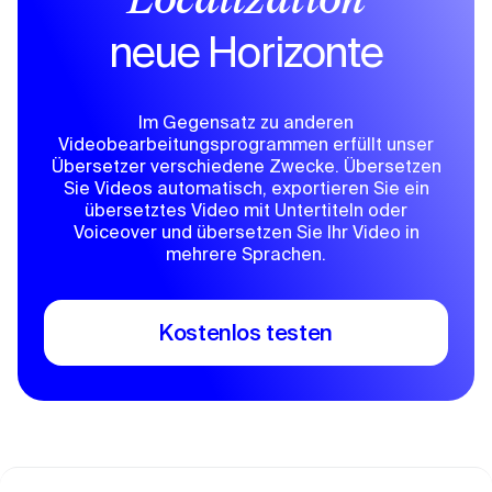
Localization
neue Horizonte
Im Gegensatz zu anderen
Videobearbeitungsprogrammen erfüllt unser
Übersetzer verschiedene Zwecke. Übersetzen
Sie Videos automatisch, exportieren Sie ein
übersetztes Video mit Untertiteln oder
Voiceover und übersetzen Sie Ihr Video in
mehrere Sprachen.
Kostenlos testen