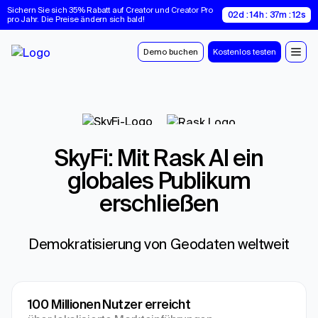
Sichern Sie sich 35% Rabatt auf Creator und Creator Pro 
02d : 14h : 37m : 12s
pro Jahr. Die Preise ändern sich bald!
Demo buchen
Kostenlos testen
SkyFi: Mit Rask AI ein
globales Publikum
erschließen
Demokratisierung von Geodaten weltweit
100 Millionen Nutzer erreicht